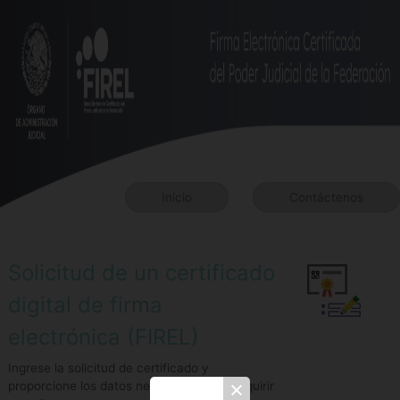
Inicio
Contáctenos
Solicitud de un certificado
digital de firma
electrónica (FIREL)
Ingrese la solicitud de certificado y
proporcione los datos necesarios para adquirir